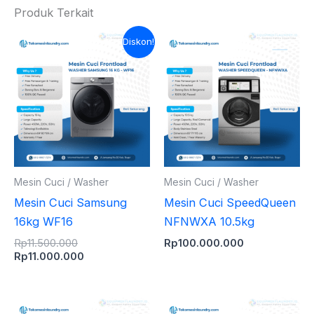
Produk Terkait
Harga
Harga
Diskon!
aslinya
saat
adalah:
ini
Rp11.500.000.
adalah:
Rp11.000.000.
Mesin Cuci / Washer
Mesin Cuci / Washer
Mesin Cuci Samsung
Mesin Cuci SpeedQueen
16kg WF16
NFNWXA 10.5kg
Rp
11.500.000
Rp
100.000.000
Rp
11.000.000