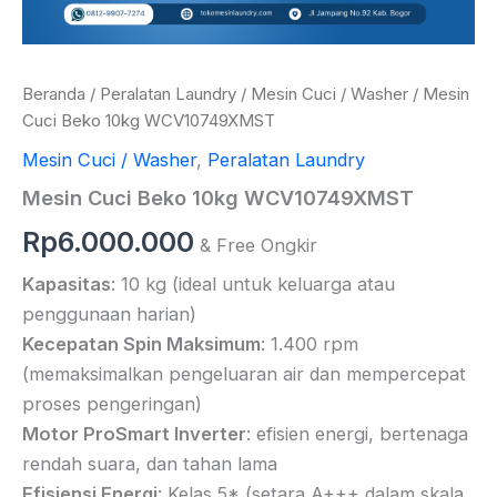
Beranda
/
Peralatan Laundry
/
Mesin Cuci / Washer
/ Mesin
Cuci Beko 10kg WCV10749XMST
Mesin Cuci / Washer
,
Peralatan Laundry
Mesin Cuci Beko 10kg WCV10749XMST
Rp
6.000.000
& Free Ongkir
Kapasitas
: 10 kg (ideal untuk keluarga atau
penggunaan harian)
Kecepatan Spin Maksimum
: 1.400 rpm
(memaksimalkan pengeluaran air dan mempercepat
proses pengeringan)
Motor ProSmart Inverter
: efisien energi, bertenaga
rendah suara, dan tahan lama
Efisiensi Energi
: Kelas 5* (setara A+++ dalam skala