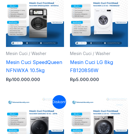
Mesin Cuci / Washer
Mesin Cuci / Washer
Mesin Cuci SpeedQueen
Mesin Cuci LG 8kg
NFNWXA 10.5kg
FB1208S6W
Rp
100.000.000
Rp
5.000.000
Harga
Harga
Diskon!
aslinya
saat
adalah:
ini
Rp11.500.000.
adalah:
Rp11.000.000.