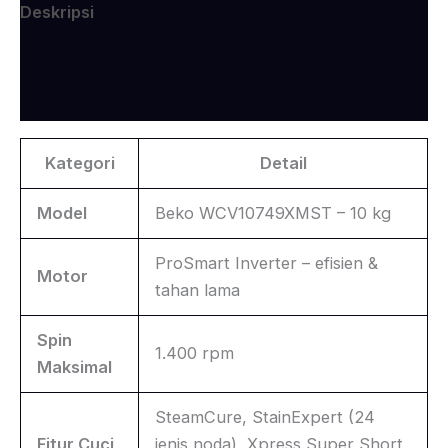
Deskripsi
Informasi Tambahan
Ulasan (0)
Kategori
Detail
Model
Beko WCV10749XMST – 10 kg
ProSmart Inverter – efisien &
Motor
tahan lama
Spin
1.400 rpm
Maksimal
SteamCure, StainExpert (24
Fitur Cuci
jenis noda), Xpress Super Short