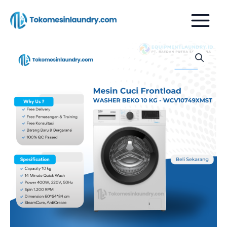
Lewati
ke
konten
Kuantitas
Mesin
Cuci
Beko
10kg
WCV10749XMST