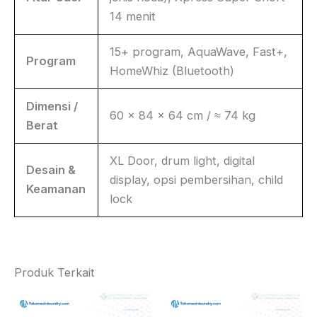
14 menit
15+ program, AquaWave, Fast+,
Program
HomeWhiz (Bluetooth)
Dimensi /
60 × 84 × 64 cm / ≈ 74 kg
Berat
XL Door, drum light, digital
Desain &
display, opsi pembersihan, child
Keamanan
lock
Produk Terkait