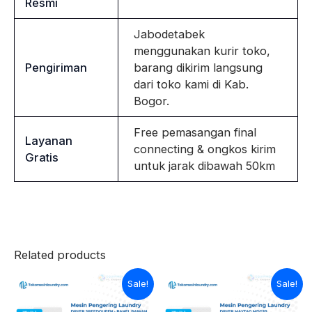
Resmi
Jabodetabek
menggunakan kurir toko,
Pengiriman
barang dikirim langsung
dari toko kami di Kab.
Bogor.
Free pemasangan final
Layanan
connecting & ongkos kirim
Gratis
untuk jarak dibawah 50km
Related products
Original
Current
Original
Current
Sale!
Sale!
price
price
price
price
was:
is:
was:
is: