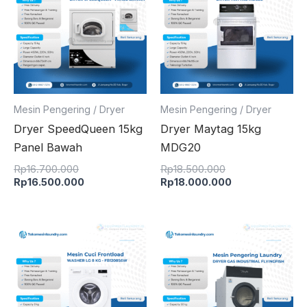
Rp16.700.000.
Rp16.500.000.
Rp18.500.000.
Rp18.000.000.
Mesin Pengering / Dryer
Mesin Pengering / Dryer
Dryer SpeedQueen 15kg
Dryer Maytag 15kg
Panel Bawah
MDG20
Rp
16.700.000
Rp
18.500.000
Rp
16.500.000
Rp
18.000.000