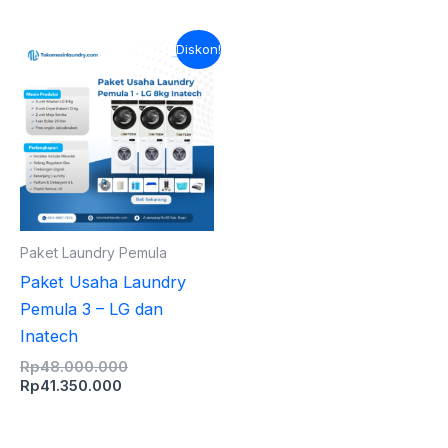
Harga
Harga
Diskon!
saat
aslinya
ini
adalah:
adalah:
Rp48.000.000.
Rp41.350.000.
Paket Laundry Pemula
Paket Usaha Laundry
Pemula 3 – LG dan
Inatech
Rp
48.000.000
Rp
41.350.000