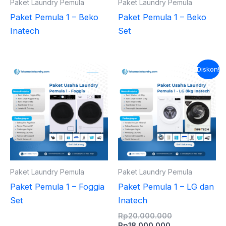
Paket Laundry Pemula
Paket Laundry Pemula
Paket Pemula 1 – Beko
Paket Pemula 1 – Beko
Inatech
Set
Harga
Harga
Diskon!
saat
aslinya
ini
adalah:
adalah:
Rp20.000.000
Rp18.000.000.
Paket Laundry Pemula
Paket Laundry Pemula
Paket Pemula 1 – Foggia
Paket Pemula 1 – LG dan
Set
Inatech
Rp
20.000.000
Rp
18.000.000