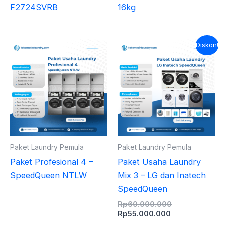
F2724SVRB
16kg
Harga
Harga
Diskon!
saat
aslinya
ini
adalah:
adalah:
Rp60.000.000
Rp55.000.000
Paket Laundry Pemula
Paket Laundry Pemula
Paket Profesional 4 –
Paket Usaha Laundry
SpeedQueen NTLW
Mix 3 – LG dan Inatech
SpeedQueen
Rp
60.000.000
Rp
55.000.000