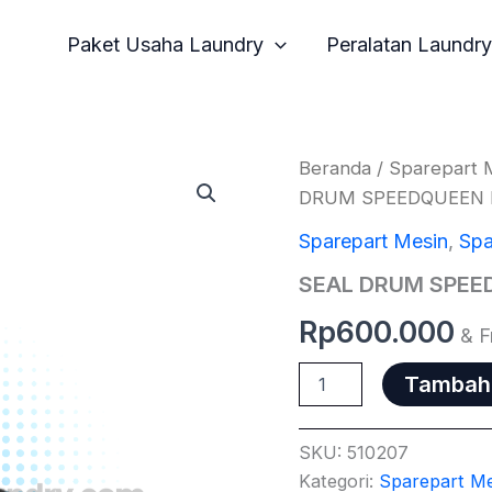
Paket Usaha Laundry
Peralatan Laundry
Kuantitas
Beranda
/
Sparepart 
SEAL
DRUM SPEEDQUEEN 
DRUM
SPEEDQUEEN
Sparepart Mesin
,
Spa
HUEBSCH
IPSO
SEAL DRUM SPEE
D510207P
Rp
600.000
& F
Tambah 
SKU:
510207
Kategori:
Sparepart Me