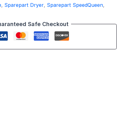
e
,
Sparepart Dryer
,
Sparepart SpeedQueen
,
aranteed Safe Checkout