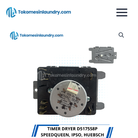
Lewati
ke
konten
Kuantitas
TIMER
DRYER
SPEEDQUEEN
HUEBSCH
IPSO
D517558P